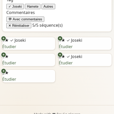
✓ Joseki
Hamete
Autres
Commentaires
💬 Avec commentaires
5/5 séquence(s)
✕ Réinitialiser
+
+
1★
✓ Joseki
1★
✓ Joseki
Étudier
Étudier
+
+
1★
2★
✓ Joseki
Étudier
Étudier
+
3★
Étudier