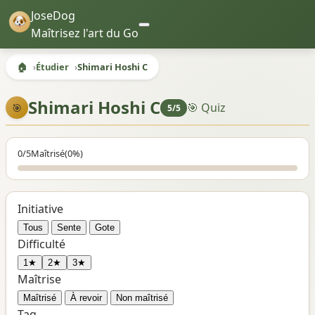
JoseDog
Maîtrisez l'art du Go
🏠
Étudier
Shimari Hoshi C
Shimari Hoshi C
🎯 Quiz
🎯
5/5
0/5
Maîtrisé
(0%)
Initiative
Tous
Sente
Gote
Difficulté
1★
2★
3★
Maîtrise
Maîtrisé
À revoir
Non maîtrisé
Tag