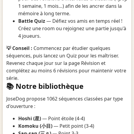
1 semaine, 1 mois…) afin de les ancrer dans la
mémoire à long terme.
Battle Quiz
— Défiez vos amis en temps réel !
Créez une room ou rejoignez une partie jusqu'à
4 joueurs.
💡 Conseil :
Commencez par étudier quelques
séquences, puis lancez un Quiz pour les maîtriser.
Revenez chaque jour sur la page Révision et
complétez au moins 6 révisions pour maintenir votre
série.
📚 Notre bibliothèque
JoseDog propose 1062 séquences classées par type
d'ouverture :
Hoshi (星)
— Point étoile (4-4)
Komoku (小目)
— Petit point (3-4)
San-san (三々)
— Point 3-3