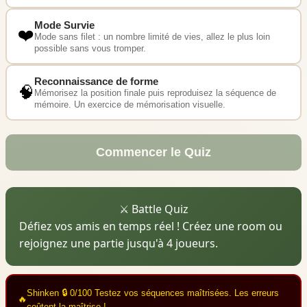
Mode Survie
❤️
Mode sans filet : un nombre limité de vies, allez le plus loin
possible sans vous tromper.
Reconnaissance de forme
🧠
Mémorisez la position finale puis reproduisez la séquence de
mémoire. Un exercice de mémorisation visuelle.
Commencer le Quiz
⚔️ Battle Quiz
Défiez vos amis en temps réel ! Créez une room ou
rejoignez une partie jusqu'à 4 joueurs.
Shinken
🔒 0/100
Testez vos séquences maîtrisées. Les erreurs
🔥
coûtent la maîtrise !