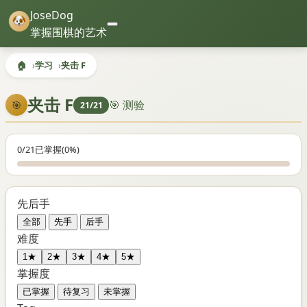
JoseDog
掌握围棋的艺术
🏠
学习
夹击 F
夹击 F
🎯 测验
🎯
21/21
0/21
已掌握
(0%)
先后手
全部
先手
后手
难度
1★
2★
3★
4★
5★
掌握度
已掌握
待复习
未掌握