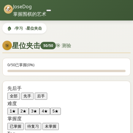
JoseDog
掌握围棋的艺术
🏠
学习
星位夹击
星位夹击
🎯 测验
🎯
50/50
0/50
已掌握
(0%)
先后手
全部
先手
后手
难度
1★
2★
3★
4★
5★
掌握度
已掌握
待复习
未掌握