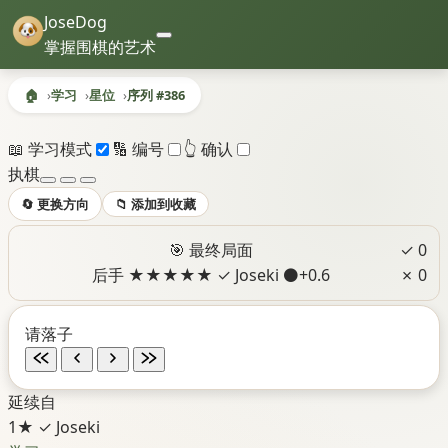
JoseDog
掌握围棋的艺术
🏠
学习
星位
序列 #386
序列 #386 - 星位
📖 学习模式
🔢 编号
👆 确认
执棋
🔄 更换方向
📁 添加到收藏
🎯 最终局面
✓ 0
后手
★
★
★
★
★
✓ Joseki
⚫+0.6
✗ 0
请落子
延续自
1★
✓ Joseki