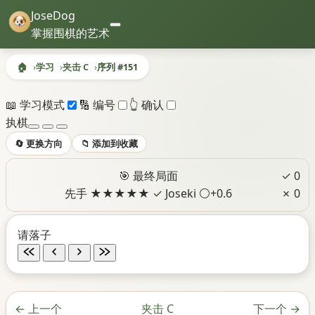
JoseDog
掌握围棋的艺术
🏠
学习
夹击 C
序列 #151
序列 #151 - 夹击 C
📖 学习模式
🔢 编号
👆 确认
执棋
🔄 更换方向
📁 添加到收藏
🎯 最终局面
✓ 0
先手
★
★
★
★
★
✓ Joseki
⚪+0.6
✗ 0
请落子
←
上一个
夹击 C
下一个
→