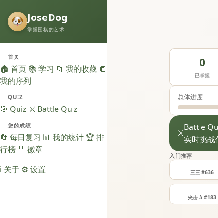
JoseDog
掌握围棋的艺术
首页
0
🏠 首页
📚 学习
📁 我的收藏
📒
已掌握
我的序列
总体进度
QUIZ
🎯 Quiz
⚔️ Battle Quiz
Battle Qu
您的成绩
⚔️
🔄 每日复习
📊 我的统计
🏆 排
实时挑战
行榜
🏅 徽章
入门推荐
ℹ️ 关于
⚙️ 设置
三三 #636
夹击 A #183