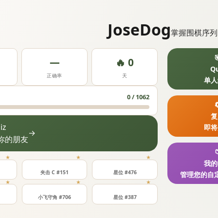
JoseDog
掌握围棋序列

—
🔥 0
Qu
正确率
天
单人
0 / 1062

复
iz
即将
→
你的朋友

★
★
★
我的
夹击 C #151
星位 #476
管理您的自
★
★
★
小飞守角 #706
星位 #387