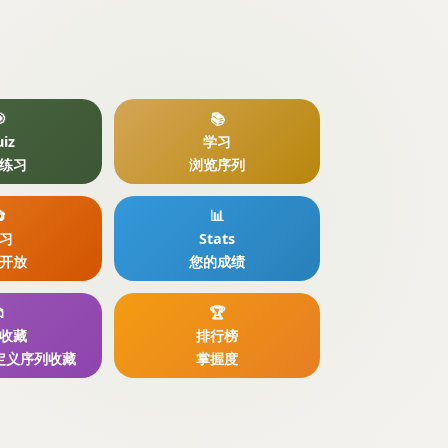

📚
iz
学习
练习
浏览序列

📊
习
Stats
开放
您的成绩

🏆
收藏
排行榜
定义序列收藏
掌握度