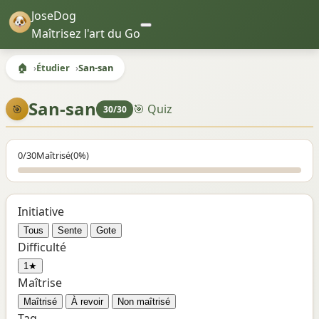
JoseDog
Maîtrisez l'art du Go
🏠
Étudier
San-san
San-san
🎯 Quiz
🎯
30/30
0/30
Maîtrisé
(0%)
Initiative
Tous
Sente
Gote
Difficulté
1★
Maîtrise
Maîtrisé
À revoir
Non maîtrisé
Tag