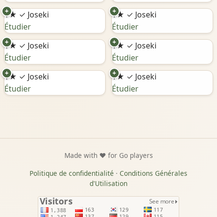
+
+
1★
✓ Joseki
1★
✓ Joseki
Étudier
Étudier
+
+
1★
✓ Joseki
1★
✓ Joseki
Étudier
Étudier
+
+
1★
✓ Joseki
1★
✓ Joseki
Étudier
Étudier
Made with ❤️ for Go players
Politique de confidentialité
·
Conditions Générales
d'Utilisation