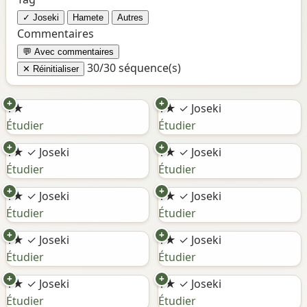
✓ Joseki
Hamete
Autres
Commentaires
💬 Avec commentaires
30/30 séquence(s)
✕ Réinitialiser
+
+
1★
1★
✓ Joseki
Étudier
Étudier
+
+
1★
✓ Joseki
1★
✓ Joseki
Étudier
Étudier
+
+
1★
✓ Joseki
1★
✓ Joseki
Étudier
Étudier
+
+
1★
✓ Joseki
1★
✓ Joseki
Étudier
Étudier
+
+
1★
✓ Joseki
1★
✓ Joseki
Étudier
Étudier