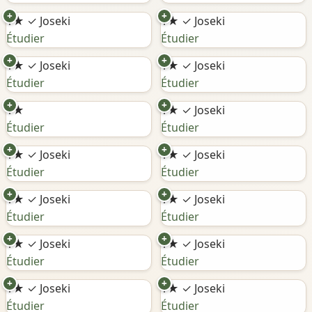
+
+
1★
✓ Joseki
1★
✓ Joseki
Étudier
Étudier
+
+
1★
✓ Joseki
1★
✓ Joseki
Étudier
Étudier
+
+
1★
1★
✓ Joseki
Étudier
Étudier
+
+
1★
✓ Joseki
1★
✓ Joseki
Étudier
Étudier
+
+
1★
✓ Joseki
1★
✓ Joseki
Étudier
Étudier
+
+
1★
✓ Joseki
1★
✓ Joseki
Étudier
Étudier
+
+
1★
✓ Joseki
1★
✓ Joseki
Étudier
Étudier