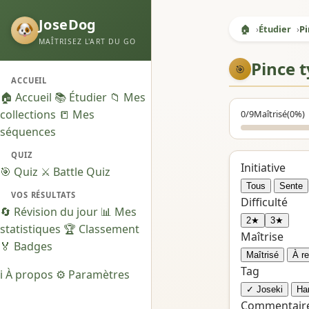
JoseDog
🏠
Étudier
Pi
MAÎTRISEZ L'ART DU GO
Pince t
🎯
ACCUEIL
🏠 Accueil
📚 Étudier
📁 Mes
collections
📒 Mes
0/9
Maîtrisé
(0%)
séquences
QUIZ
Initiative
🎯 Quiz
⚔️ Battle Quiz
Tous
Sente
VOS RÉSULTATS
Difficulté
🔄 Révision du jour
📊 Mes
2★
3★
statistiques
🏆 Classement
Maîtrise
🏅 Badges
Maîtrisé
À re
Tag
ℹ️ À propos
⚙️ Paramètres
✓ Joseki
Ha
Commentair