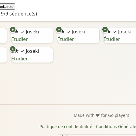
ntaires
9/9 séquence(s)
+
+
+
2★
✓ Joseki
2★
✓ Joseki
2★
✓ Joseki
Étudier
Étudier
Étudier
+
3★
✓ Joseki
Étudier
Made with ❤️ for Go players
Politique de confidentialité
·
Conditions Générales