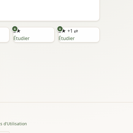
+
+
3★
3★
+1 ⇄
Étudier
Étudier
 d'Utilisation