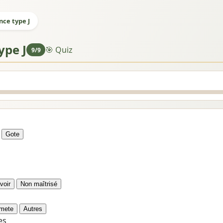
nce type J
ype J
🎯 Quiz
9/9
Gote
voir
Non maîtrisé
mete
Autres
es