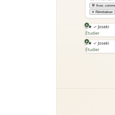
💬 Avec comme
✕ Réinitialiser
+
2★
✓ Joseki
Étudier
+
3★
✓ Joseki
Étudier