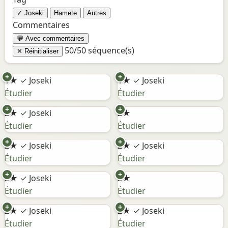
✓ Joseki
Hamete
Autres
Commentaires
💬 Avec commentaires
50/50 séquence(s)
✕ Réinitialiser
+
+
1★
✓ Joseki
1★
✓ Joseki
Étudier
Étudier
+
+
2★
✓ Joseki
2★
Étudier
Étudier
+
+
2★
✓ Joseki
2★
✓ Joseki
Étudier
Étudier
+
+
2★
✓ Joseki
2★
Étudier
Étudier
+
+
2★
✓ Joseki
2★
✓ Joseki
Étudier
Étudier