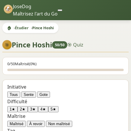
JoseDog
Maîtrisez l'art du Go
🏠
Étudier
Pince Hoshi
Pince Hoshi
🎯 Quiz
🎯
50/50
0/50
Maîtrisé
(0%)
Initiative
Tous
Sente
Gote
Difficulté
1★
2★
3★
4★
5★
Maîtrise
Maîtrisé
À revoir
Non maîtrisé
Tag