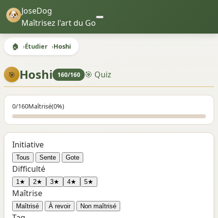
JoseDog
Maîtrisez l'art du Go
🏠
Étudier
Hoshi
Hoshi
🎯 Quiz
🎯
160/160
0/160
Maîtrisé
(0%)
Initiative
Tous
Sente
Gote
Difficulté
1★
2★
3★
4★
5★
Maîtrise
Maîtrisé
À revoir
Non maîtrisé
Tag