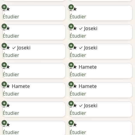
+
+
2★
2★
Étudier
Étudier
+
+
2★
2★
✓ Joseki
Étudier
Étudier
+
+
2★
✓ Joseki
2★
✓ Joseki
Étudier
Étudier
+
+
2★
2★
Hamete
Étudier
Étudier
+
+
2★
Hamete
2★
Hamete
Étudier
Étudier
+
+
3★
3★
✓ Joseki
Étudier
Étudier
+
+
3★
3★
Étudier
Étudier