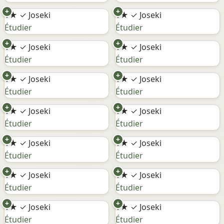
+
+
1★
✓ Joseki
1★
✓ Joseki
Étudier
Étudier
+
+
1★
✓ Joseki
1★
✓ Joseki
Étudier
Étudier
+
+
1★
✓ Joseki
1★
✓ Joseki
Étudier
Étudier
+
+
1★
✓ Joseki
1★
✓ Joseki
Étudier
Étudier
+
+
1★
✓ Joseki
1★
✓ Joseki
Étudier
Étudier
+
+
1★
✓ Joseki
1★
✓ Joseki
Étudier
Étudier
+
+
1★
✓ Joseki
1★
✓ Joseki
Étudier
Étudier