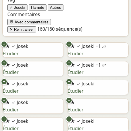
✓ Joseki
Hamete
Autres
Commentaires
💬 Avec commentaires
160/160 séquence(s)
✕ Réinitialiser
+
+
1★
✓ Joseki
1★
✓ Joseki
+1 ⇄
Étudier
Étudier
+
+
1★
✓ Joseki
1★
✓ Joseki
+1 ⇄
Étudier
Étudier
+
+
1★
✓ Joseki
1★
✓ Joseki
Étudier
Étudier
+
+
1★
✓ Joseki
1★
Étudier
Étudier
+
+
1★
✓ Joseki
1★
✓ Joseki
Étudier
Étudier