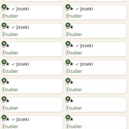
+
+
3★
✓ Joseki
3★
✓ Joseki
Étudier
Étudier
+
+
3★
✓ Joseki
3★
Étudier
Étudier
+
+
3★
3★
✓ Joseki
Étudier
Étudier
+
+
3★
✓ Joseki
3★
✓ Joseki
Étudier
Étudier
+
+
3★
3★
Étudier
Étudier
+
+
3★
3★
Étudier
Étudier
+
+
3★
✓ Joseki
3★
Étudier
Étudier