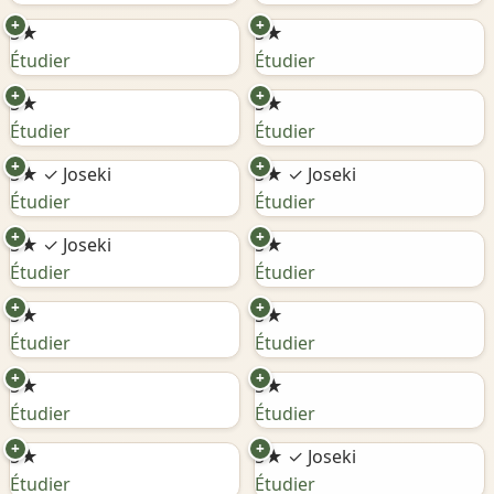
+
+
5★
5★
Étudier
Étudier
+
+
5★
5★
Étudier
Étudier
+
+
5★
✓ Joseki
5★
✓ Joseki
Étudier
Étudier
+
+
5★
✓ Joseki
5★
Étudier
Étudier
+
+
5★
5★
Étudier
Étudier
+
+
5★
5★
Étudier
Étudier
+
+
5★
5★
✓ Joseki
Étudier
Étudier