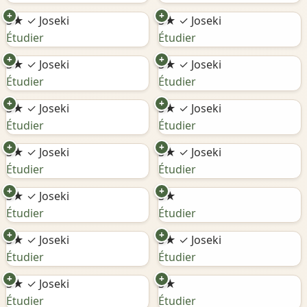
+
+
3★
✓ Joseki
3★
✓ Joseki
Étudier
Étudier
+
+
3★
✓ Joseki
3★
✓ Joseki
Étudier
Étudier
+
+
3★
✓ Joseki
3★
✓ Joseki
Étudier
Étudier
+
+
3★
✓ Joseki
3★
✓ Joseki
Étudier
Étudier
+
+
3★
✓ Joseki
3★
Étudier
Étudier
+
+
3★
✓ Joseki
3★
✓ Joseki
Étudier
Étudier
+
+
3★
✓ Joseki
3★
Étudier
Étudier