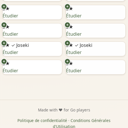
+
+
5★
5★
Étudier
Étudier
+
+
5★
5★
Étudier
Étudier
+
+
5★
✓ Joseki
5★
✓ Joseki
Étudier
Étudier
+
+
5★
5★
Étudier
Étudier
Made with ❤️ for Go players
Politique de confidentialité
·
Conditions Générales
d'Utilisation