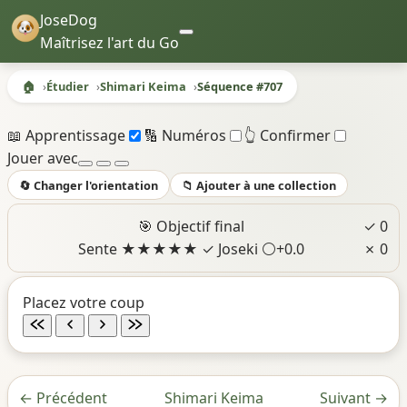
JoseDog
Maîtrisez l'art du Go
🏠
Étudier
Shimari Keima
Séquence #707
Séquence #707 - Shimari Keima
📖 Apprentissage
🔢 Numéros
👆 Confirmer
Jouer avec
🔄 Changer l'orientation
📁 Ajouter à une collection
🎯 Objectif final
✓ 0
Sente
★
★
★
★
★
✓ Joseki
⚪+0.0
✗ 0
Placez votre coup
←
Précédent
Shimari Keima
Suivant
→