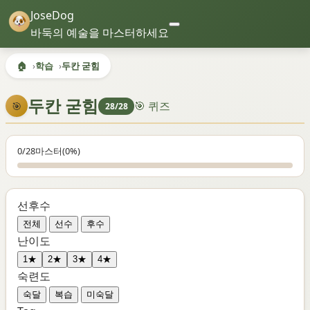
JoseDog
바둑의 예술을 마스터하세요
🏠
학습
두칸 굳힘
두칸 굳힘
🎯 퀴즈
🎯
28/28
0/28
마스터
(0%)
선후수
전체
선수
후수
난이도
1★
2★
3★
4★
숙련도
숙달
복습
미숙달