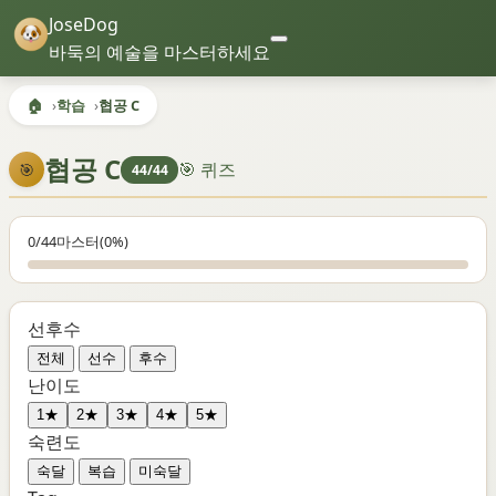
JoseDog
바둑의 예술을 마스터하세요
🏠
학습
협공 C
협공 C
🎯 퀴즈
🎯
44/44
0/44
마스터
(0%)
선후수
전체
선수
후수
난이도
1★
2★
3★
4★
5★
숙련도
숙달
복습
미숙달