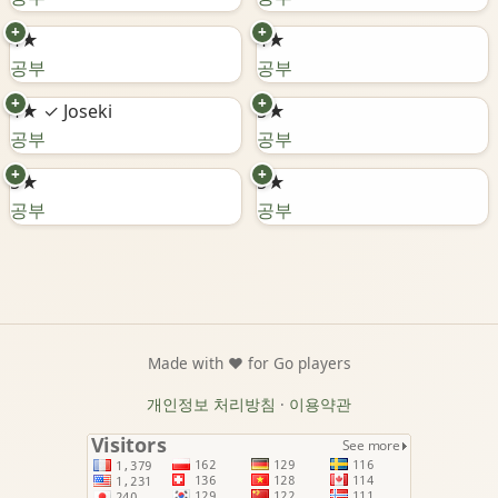
+
+
4★
4★
공부
공부
+
+
4★
✓ Joseki
5★
공부
공부
+
+
5★
5★
공부
공부
Made with ❤️ for Go players
개인정보 처리방침
·
이용약관