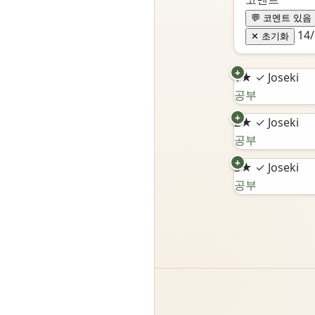
💬 코멘트 있음
14
✕ 초기화
+
1★
✓ Joseki
공부
+
2★
✓ Joseki
공부
+
3★
✓ Joseki
공부