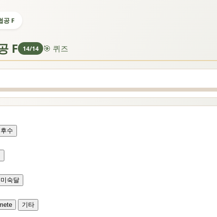
협공 F
공 F
🎯 퀴즈
14/14
후수
★
미숙달
mete
기타