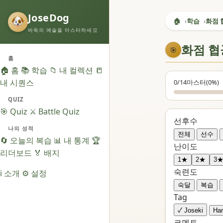
JoseDog
🏠
학습
화점 
바둑의 예술을 마스터하세요
화점 협
🎯
홈
🏠 홈
📚 학습
📁 내 컬렉션
📒
내 시퀀스
0/14
마스터
(0%)
QUIZ
🎯 Quiz
⚔️ Battle Quiz
선후수
나의 성적
전체
선수
🔄 오늘의 복습
📊 내 통계
🏆
난이도
리더보드
🏅 배지
1★
2★
3
숙련도
ℹ️ 소개
⚙️ 설정
숙달
복습
Tag
✓ Joseki
Ha
코멘트