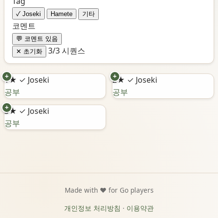
Tag
✓ Joseki
Hamete
기타
코멘트
💬 코멘트 있음
3/3 시퀀스
✕ 초기화
+
+
1★
✓ Joseki
2★
✓ Joseki
공부
공부
+
3★
✓ Joseki
공부
Made with ❤️ for Go players
개인정보 처리방침
·
이용약관