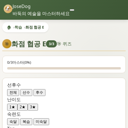
JoseDog
바둑의 예술을 마스터하세요
🏠
학습
화점 협공 E
화점 협공 E
🎯 퀴즈
🎯
3/3
0/3
마스터
(0%)
선후수
전체
선수
후수
난이도
1★
2★
3★
숙련도
숙달
복습
미숙달