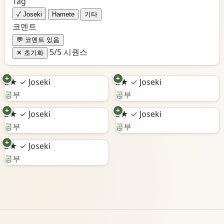
Tag
✓ Joseki
Hamete
기타
코멘트
💬 코멘트 있음
5/5 시퀀스
✕ 초기화
+
+
2★
✓ Joseki
2★
✓ Joseki
공부
공부
+
+
3★
✓ Joseki
3★
✓ Joseki
공부
공부
+
3★
✓ Joseki
공부