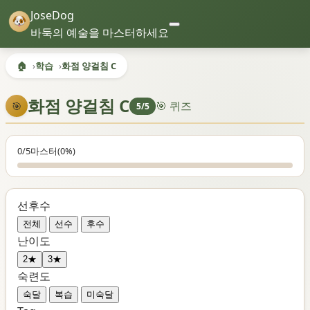
JoseDog
바둑의 예술을 마스터하세요
🏠
학습
화점 양걸침 C
화점 양걸침 C
🎯 퀴즈
🎯
5/5
0/5
마스터
(0%)
선후수
전체
선수
후수
난이도
2★
3★
숙련도
숙달
복습
미숙달