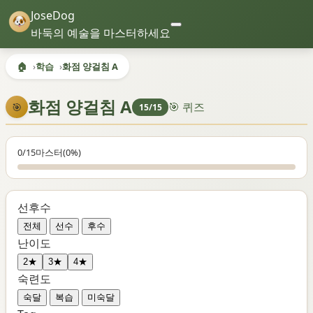
JoseDog
바둑의 예술을 마스터하세요
🏠
학습
화점 양걸침 A
화점 양걸침 A
🎯 퀴즈
🎯
15/15
0/15
마스터
(0%)
선후수
전체
선수
후수
난이도
2★
3★
4★
숙련도
숙달
복습
미숙달