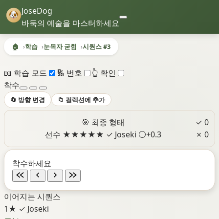
JoseDog
바둑의 예술을 마스터하세요
🏠
학습
눈목자 굳힘
시퀀스 #3
시퀀스 #3 - 눈목자 굳힘
📖 학습 모드
🔢 번호
👆 확인
착수
🔄 방향 변경
📁 컬렉션에 추가
🎯 최종 형태
✓ 0
선수
★
★
★
★
★
✓ Joseki
⚪+0.3
✗ 0
착수하세요
이어지는 시퀀스
1★
✓ Joseki