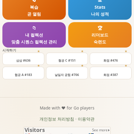
🔄
📊
복습
Stats
곧 열림
나의 성적
📁
🏆
내 컬렉션
리더보드
맞춤 시퀀스 컬렉션 관리
숙련도
시작하기
★
★
★
삼삼 #636
협공 C #151
화점 #476
★
★
★
협공 A #183
날일자 굳힘 #706
화점 #387
Made with ❤️ for Go players
개인정보 처리방침
·
이용약관