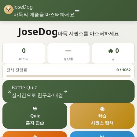
JoseDog
바둑의 예술을 마스터하세요
JoseDog
바둑 시퀀스를 마스터하세요
0
—
🔥 0
마스터
정답률
일
전체 진행률
0 / 1062
Battle Quiz
⚔️
→
실시간으로 친구와 대결
🎯
📚
Quiz
학습
혼자 연습
시퀀스 탐색