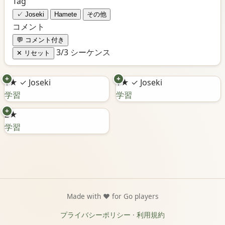
Tag
✓ Joseki
Hamete
その他
コメント
💬 コメント付き
3/3 シーケンス
✕ リセット
+
+
1★
✓ Joseki
1★
✓ Joseki
学習
学習
+
2★
学習
Made with ❤️ for Go players
プライバシーポリシー
·
利用規約