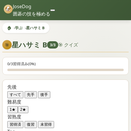
JoseDog
囲碁の技を極める
🏠
学ぶ
星ハサミ B
星ハサミ B
🎯 クイズ
🎯
3/3
0/3
習得済み
(0%)
先後
すべて
先手
後手
難易度
1★
2★
習熟度
習得済
復習
未習得